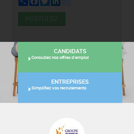
POSTULEZ
CANDIDATS
Consultez nos offres d'emploi
ENTREPRISES
Simplifiez vos recrutements