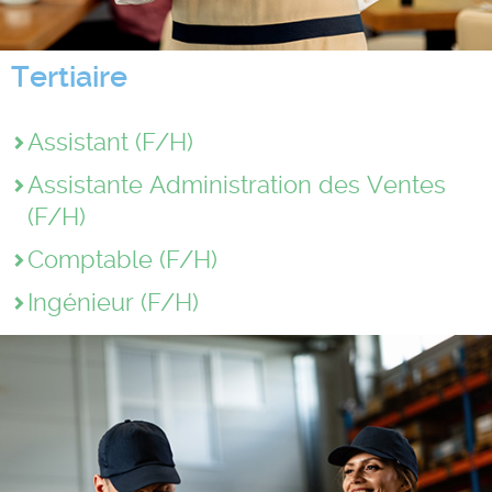
Tertiaire
Assistant (F/H)
Assistante Administration des Ventes
(F/H)
Comptable (F/H)
Ingénieur (F/H)